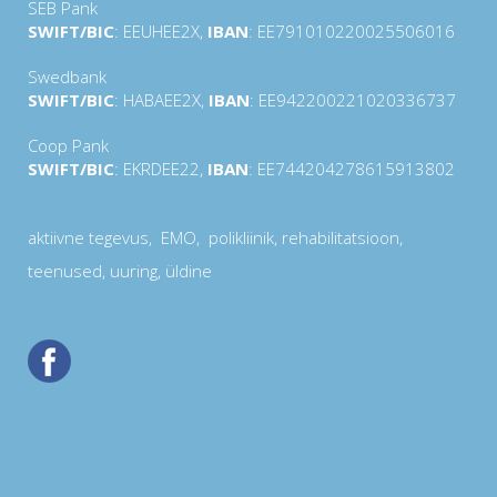
SEB Pank
SWIFT/BIC
: EEUHEE2X,
IBAN
: EE791010220025506016
Swedbank
SWIFT/BIC
: HABAEE2X,
IBAN
: EE942200221020336737
Coop Pank
SWIFT/BIC
: EKRDEE22,
IBAN
: EE744204278615913802
aktiivne tegevus
,
EMO
, polikliinik,
rehabilitatsioon
,
teenused
,
uuring
, üldine