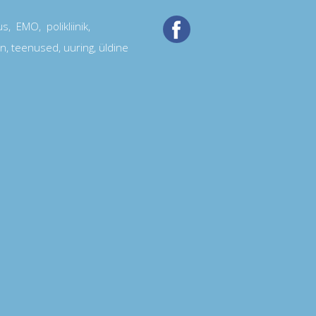
us
,
EMO
, polikliinik,
on
,
teenused
,
uuring
, üldine