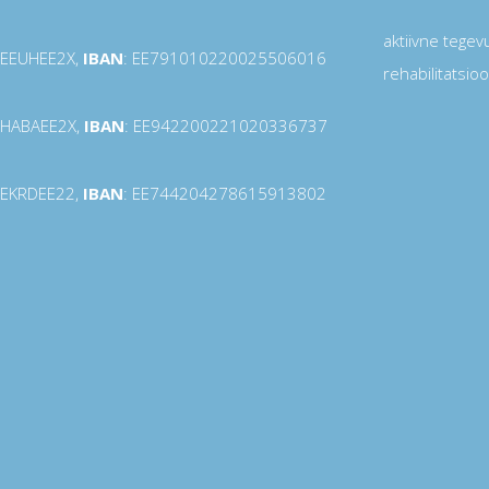
aktiivne tegev
 EEUHEE2X,
IBAN
: EE791010220025506016
rehabilitatsio
 HABAEE2X,
IBAN
: EE942200221020336737
 EKRDEE22,
IBAN
: EE744204278615913802