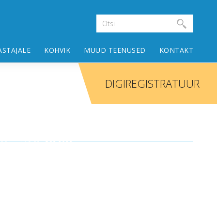
ASTAJALE
KOHVIK
MUUD TEENUSED
KONTAKT
DIGIREGISTRATUUR
:30 kuni 16:00
322 9780
:00 kuni 19:00
322 9099
8:00 kuni 19:00
322 9099