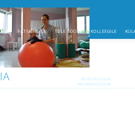
D-19
PATSIENDILE
TULE TÖÖLE
KOLLEEGILE
KÜL
IA
REGISTRATUUR:
E-R kella 7
INFORMATSIOON:
E-R kella 7
L,P kella 