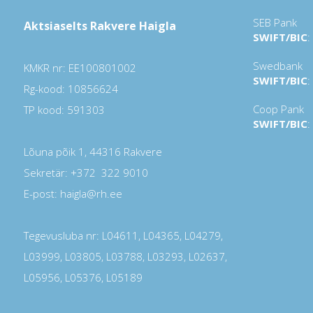
SEB Pank
Aktsiaselts Rakvere Haigla
SWIFT/BIC
:
Swedbank
KMKR nr: EE100801002
SWIFT/BIC
:
Rg-kood: 10856624
Coop Pank
TP kood: 591303
SWIFT/BIC
:
Lõuna põik 1, 44316 Rakvere
Sekretär: +372 322 9010
E-post: haigla@rh.ee
Tegevusluba nr: L04611, L04365, L04279,
L03999, L03805, L03788, L03293, L02637,
L05956, L05376, L05189