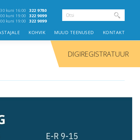
:30 kuni 16:00
322 9780
:00 kuni 19:00
322 9099
8:00 kuni 19:00
322 9099
ASTAJALE
KOHVIK
MUUD TEENUSED
KONTAKT
DIGIREGISTRATUUR