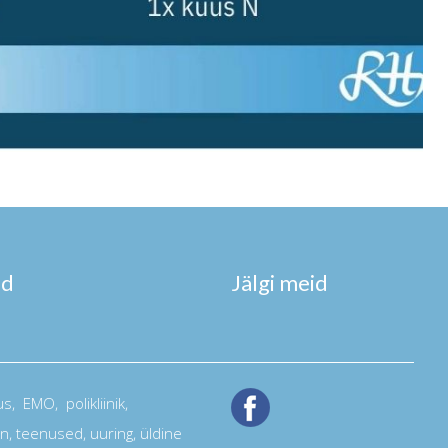
ad
Jälgi meid
us
,
EMO
, polikliinik,
on
,
teenused
,
uuring
, üldine