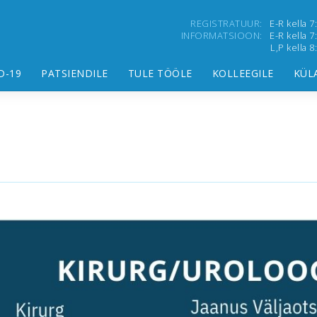
REGISTRATUUR:
E-R kella 7
INFORMATSIOON:
E-R kella 7
L,P kella 
D-19
PATSIENDILE
TULE TÖÖLE
KOLLEEGILE
KÜL
G