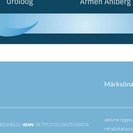
Märksõn
aktiivne tegev
 EEUHEE2X,
IBAN
: EE791010220025506016
rehabilitatsio