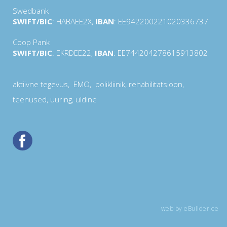
Swedbank
SWIFT/BIC
: HABAEE2X,
IBAN
: EE942200221020336737
Coop Pank
SWIFT/BIC
: EKRDEE22,
IBAN
: EE744204278615913802
aktiivne tegevus
,
EMO
, polikliinik,
rehabilitatsioon
,
teenused
,
uuring
, üldine
web by eBuilder.ee