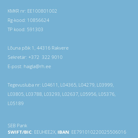
KMKR nr: EE100801002
Rg-kood: 10856624
TP kood: 591303
Lõuna põik 1, 44316 Rakvere
Sekretär: +372 322 9010
E-post: haigla@rh.ee
Tegevusluba nr: L04611, L04365, L04279, L03999,
L03805, L03788, L03293, L02637, L05956, L05376,
L05189
SEB Pank
SWIFT/BIC
: EEUHEE2X,
IBAN
: EE791010220025506016