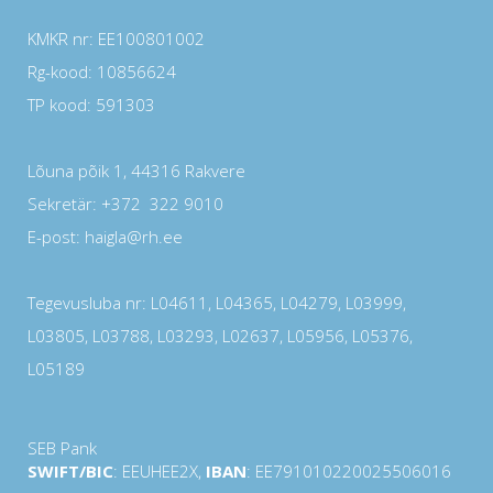
KMKR nr: EE100801002
Rg-kood: 10856624
TP kood: 591303
Lõuna põik 1, 44316 Rakvere
Sekretär: +372 322 9010
E-post: haigla@rh.ee
Tegevusluba nr: L04611, L04365, L04279, L03999,
L03805, L03788, L03293, L02637, L05956, L05376,
L05189
SEB Pank
SWIFT/BIC
: EEUHEE2X,
IBAN
: EE791010220025506016