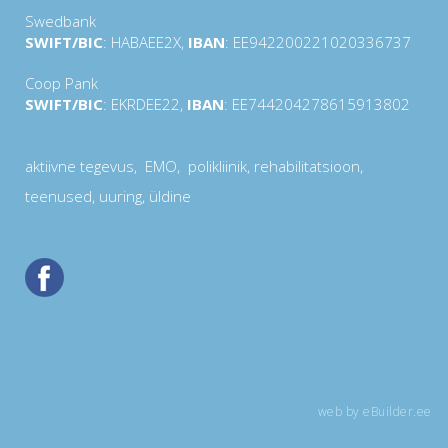
Swedbank
SWIFT/BIC
: HABAEE2X,
IBAN
: EE942200221020336737
Coop Pank
SWIFT/BIC
: EKRDEE22,
IBAN
: EE744204278615913802
aktiivne tegevus
,
EMO
, polikliinik,
rehabilitatsioon
,
teenused
,
uuring
, üldine
web by eBuilder.ee